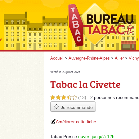
Accueil
>
Auvergne-Rhône-Alpes
>
Allier
>
Vichy
Vérifié le 23 juillet 2026
Tabac la Civette
(13)
- 2 personnes
recommand
3,5 étoiles sur 5
Je recommande
Améliorer cette fiche
Tabac Presse
ouvert jusqu'à 12h