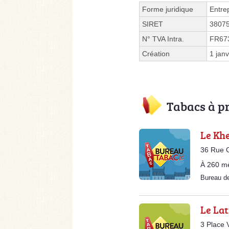
Forme juridique
Entre
SIRET
3807
N° TVA Intra.
FR67
Création
1 jan
Tabacs à p
Le Kh
36 Rue 
À 260 m
Bureau d
Le Lat
3 Place 