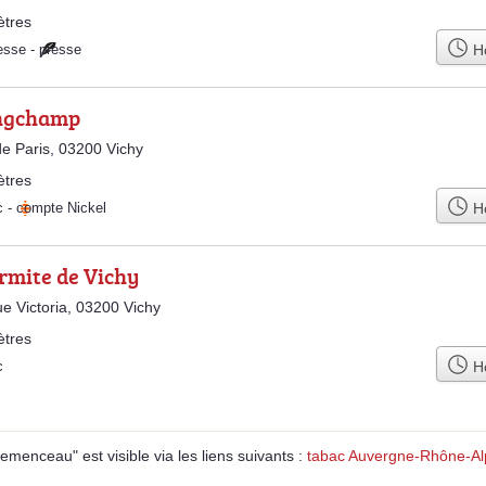
ètres
Ho
esse
-
presse
ngchamp
e Paris, 03200 Vichy
ètres
Ho
c
-
compte Nickel
rmite de Vichy
e Victoria, 03200 Vichy
ètres
Ho
c
menceau" est visible via les liens suivants :
tabac Auvergne-Rhône-Al