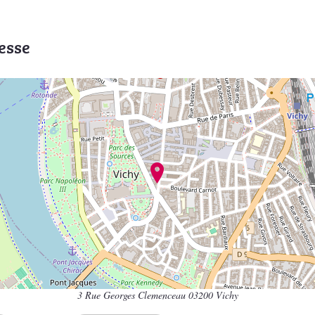
esse
3 Rue Georges Clemenceau 03200 Vichy