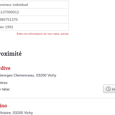
preneur individuel
5137000012
380751370
vier 1991
Éditer les informations de mon tabac presse
roximité
edive
Georges Clemenceau, 03200 Vichy
ètres
Ho
e tabac
ino
Victoire, 03200 Vichy