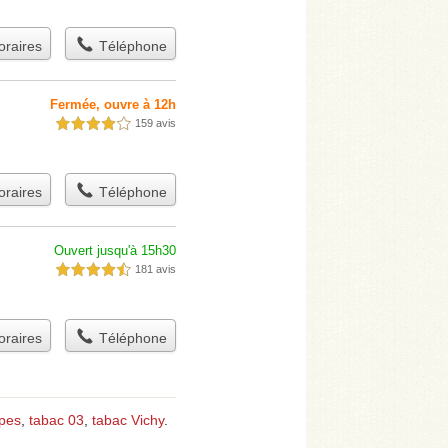
raires
Téléphone
Fermée, ouvre à 12h
159 avis
4,0 étoiles sur 5
raires
Téléphone
Ouvert jusqu'à 15h30
181 avis
4,5 étoiles sur 5
raires
Téléphone
pes
,
tabac 03
,
tabac Vichy
.