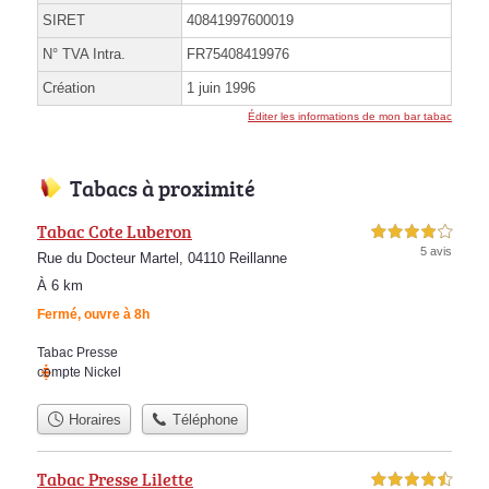
SIRET
40841997600019
N° TVA Intra.
FR75408419976
Création
1 juin 1996
Éditer les informations de mon bar tabac
Tabacs à proximité
Tabac Cote Luberon
4,0 étoiles sur 5
5 avis
Rue du Docteur Martel, 04110 Reillanne
À 6 km
Fermé, ouvre à 8h
Tabac Presse
compte Nickel
Horaires
Téléphone
Tabac Presse Lilette
4,5 étoiles sur 5