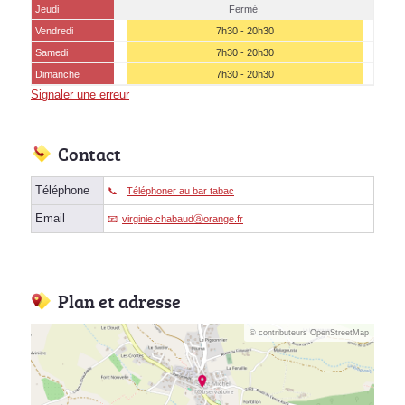
Jeudi
Fermé
Vendredi
7h30 - 20h30
Samedi
7h30 - 20h30
(15 août)
Dimanche
7h30 - 20h30
Signaler une erreur
Contact
Téléphone
Téléphoner au bar tabac
Email
virginie.chabaudⓐorange.fr
Plan et adresse
© contributeurs OpenStreetMap