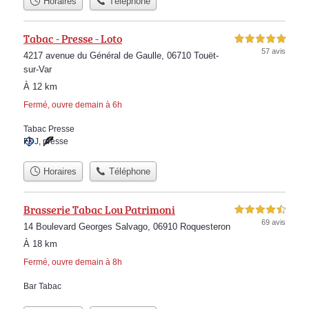
Horaires
Téléphone
Tabac - Presse - Loto
5,0 étoiles sur 5
57 avis
4217 avenue du Général de Gaulle, 06710 Touët-
sur-Var
À 12 km
Fermé, ouvre demain à 6h
Tabac Presse
FDJ
,
presse
Horaires
Téléphone
Brasserie Tabac Lou Patrimoni
4,5 étoiles sur 5
69 avis
14 Boulevard Georges Salvago, 06910 Roquesteron
À 18 km
Fermé, ouvre demain à 8h
Bar Tabac