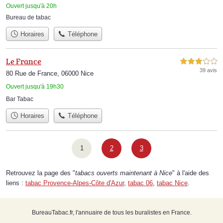
Ouvert jusqu'à 20h
Bureau de tabac
Horaires
Téléphone
Le France
3,0 étoiles sur 5
39 avis
80 Rue de France, 06000 Nice
Ouvert jusqu'à 19h30
Bar Tabac
Horaires
Téléphone
1
2
3
Retrouvez la page des "
tabacs ouverts maintenant à Nice
" à l'aide des
liens :
tabac Provence-Alpes-Côte d'Azur
,
tabac 06
,
tabac Nice
.
BureauTabac.fr, l'annuaire de tous les buralistes en France.