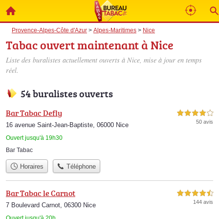
Provence-Alpes-Côte d'Azur
>
Alpes-Maritimes
>
Nice
Tabac ouvert maintenant à Nice
Liste des buralistes actuellement ouverts à Nice, mise à jour en temps
réel.
54 buralistes ouverts
Bar Tabac Defly
4,0 étoiles sur 5
50 avis
16 avenue Saint-Jean-Baptiste, 06000 Nice
Ouvert jusqu'à 19h30
Bar Tabac
Horaires
Téléphone
Bar Tabac le Carnot
4,5 étoiles sur 5
144 avis
7 Boulevard Carnot, 06300 Nice
Ouvert jusqu'à 20h