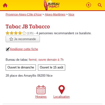
Provence-Alpes-Côte d'Azur
>
Alpes-Maritimes
>
Nice
Tabac JB Tabacco
- 4 personnes
recommandent
ce buraliste.
4,0 étoiles sur 5
(135)
Je recommande
Améliorer cette fiche
Bureau de tabac
fermé, ouvre demain à 7h
Ouvert le dimanche
Ouvert le 15 août
28 place des Amaryllis 06200 Nice
Horaires
Localisation