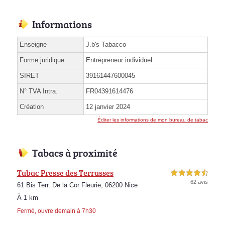
Informations
Enseigne
J.b's Tabacco
Forme juridique
Entrepreneur individuel
SIRET
39161447600045
N° TVA Intra.
FR04391614476
Création
12 janvier 2024
Éditer les informations de mon bureau de tabac
Tabacs à proximité
Tabac Presse des Terrasses
4,5 étoiles sur 5
62 avis
61 Bis Terr. De la Cor Fleurie, 06200 Nice
À 1 km
Fermé, ouvre demain à 7h30