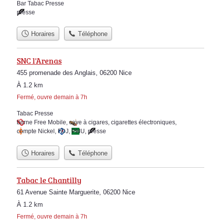
Bar Tabac Presse
presse
Horaires
Téléphone
SNC l'Arenas
455 promenade des Anglais, 06200 Nice
À 1.2 km
Fermé, ouvre demain à 7h
Tabac Presse
borne Free Mobile
,
cave à cigares
,
cigarettes électroniques
,
compte Nickel
,
FDJ
,
PMU
,
presse
Horaires
Téléphone
Tabac le Chantilly
61 Avenue Sainte Marguerite, 06200 Nice
À 1.2 km
Fermé, ouvre demain à 7h