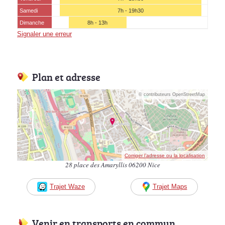
Samedi
7h - 19h30
Dimanche
8h - 13h
Signaler une erreur
Plan et adresse
© contributeurs OpenStreetMap
Corriger l’adresse ou la localisation
28 place des Amaryllis 06200 Nice
Trajet Waze
Trajet Maps
Venir en transports en commun