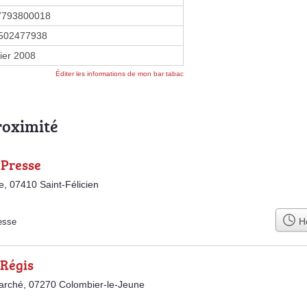
7793800018
502477938
vier 2008
Éditer les informations de mon bar tabac
roximité
 Presse
ge, 07410 Saint-Félicien
Ho
esse
Régis
arché, 07270 Colombier-le-Jeune