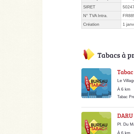
SIRET
5024
N° TVA Intra.
FR88
Création
1 jan
Tabacs à p
Tabac
Le Villa
À 6 km
Tabac Pr
DARU 
Pl. Du M
À 6 km