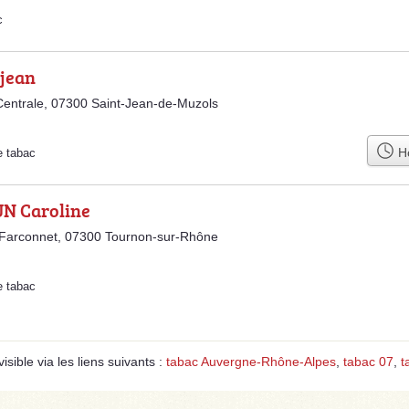
c
rjean
entrale, 07300 Saint-Jean-de-Muzols
Ho
e tabac
N Caroline
 Farconnet, 07300 Tournon-sur-Rhône
e tabac
sible via les liens suivants :
tabac Auvergne-Rhône-Alpes
,
tabac 07
,
t