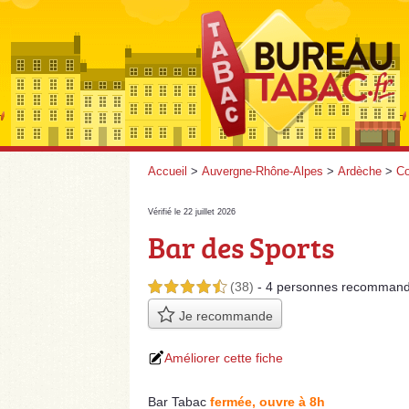
Accueil
>
Auvergne-Rhône-Alpes
>
Ardèche
>
Co
Vérifié le 22 juillet 2026
Bar des Sports
(38)
- 4 personnes
recommand
4,5 étoiles sur 5
Je recommande
Améliorer cette fiche
Bar Tabac
fermée, ouvre à 8h