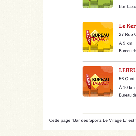
Bar Taba
Le Ke
27 Rue C
À 9 km
Bureau d
LEBRU
56 Quai
À 10 km
Bureau d
Cette page "Bar des Sports Le Village E" est vi