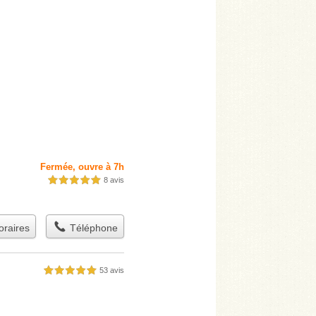
Fermée, ouvre à 7h
8 avis
5,0 étoiles sur 5
raires
Téléphone
53 avis
5,0 étoiles sur 5