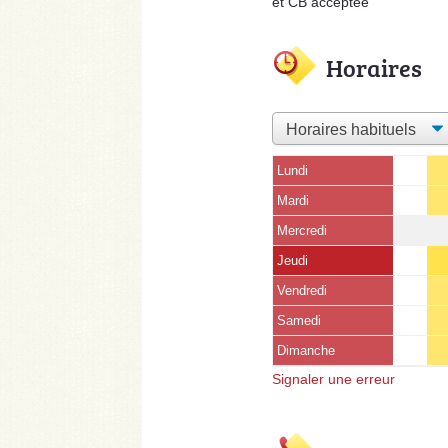
et CB acceptée
Horaires
Lundi
Mardi
Mercredi
Jeudi
Vendredi
Samedi
Dimanche
Signaler une erreur