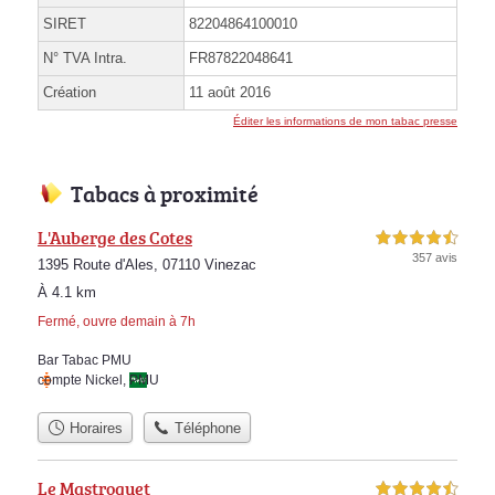
SIRET
82204864100010
N° TVA Intra.
FR87822048641
Création
11 août 2016
Éditer les informations de mon tabac presse
Tabacs à proximité
L'Auberge des Cotes
4,5 étoiles sur 5
357 avis
1395 Route d'Ales, 07110 Vinezac
À 4.1 km
Fermé, ouvre demain à 7h
Bar Tabac PMU
compte Nickel
,
PMU
Horaires
Téléphone
Le Mastroquet
4,5 étoiles sur 5