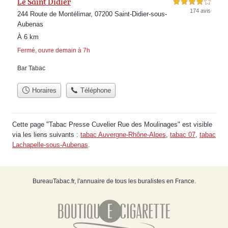
Le Saint Didier
4,0 étoiles sur 5
174 avis
244 Route de Montélimar, 07200 Saint-Didier-sous-
Aubenas
À 6 km
Fermé, ouvre demain à 7h
Bar Tabac
Horaires
Téléphone
Cette page "Tabac Presse Cuvelier Rue des Moulinages" est visible
via les liens suivants :
tabac Auvergne-Rhône-Alpes
,
tabac 07
,
tabac
Lachapelle-sous-Aubenas
.
BureauTabac.fr, l'annuaire de tous les buralistes en France.