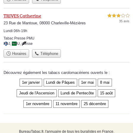
TRIVES Catherine
3,0 étoiles sur 5
35 avis
23 Rue de Mantoue, 08000 Charleville-Mézières
Lundi 06h-19h
Tabac Presse PMU
FDJ
,
PMU
,
presse
Horaires
Téléphone
Découvrez également les tabacs carolomacériens ouverts le :
1er janvier
Lundi de Pâques
1er mai
8 mai
Jeudi de l'Ascension
Lundi de Pentecôte
15 août
1er novembre
11 novembre
25 décembre
BureauTabac.fr, l'annuaire de tous les buralistes en France.