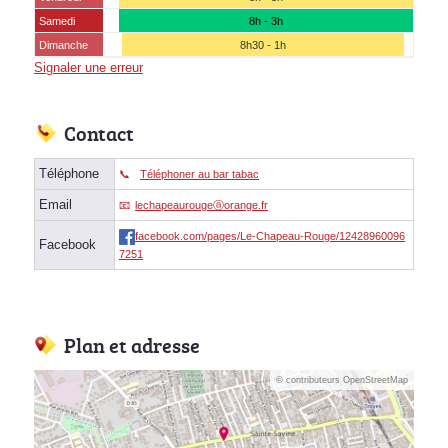
Samedi
8h - 3h
Dimanche
8h30 - 1h
Signaler une erreur
Contact
Téléphone
Téléphoner au bar tabac
Email
lechapeaurougeⓐorange.fr
facebook.com/pages/Le-Chapeau-Rouge/12428960096
Facebook
7251
Plan et adresse
© contributeurs OpenStreetMap