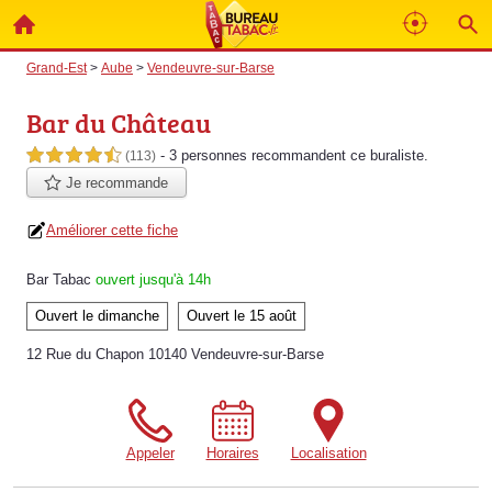
Grand-Est
>
Aube
>
Vendeuvre-sur-Barse
Bar du Château
- 3 personnes
recommandent
ce buraliste.
4,5 étoiles sur 5
(113)
Je recommande
Améliorer cette fiche
Bar Tabac
ouvert jusqu'à 14h
Ouvert le dimanche
Ouvert le 15 août
12 Rue du Chapon 10140 Vendeuvre-sur-Barse
Appeler
Horaires
Localisation