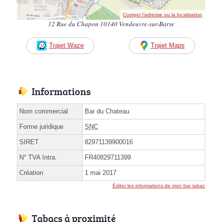
Corriger l’adresse ou la localisation
12 Rue du Chapon 10140 Vendeuvre-sur-Barse
Trajet Waze
Trajet Maps
Informations
Nom commercial
Bar du Chateau
Forme juridique
SNC
SIRET
82971139900016
N° TVA Intra.
FR40829711399
Création
1 mai 2017
Éditer les informations de mon bar tabac
Tabacs à proximité