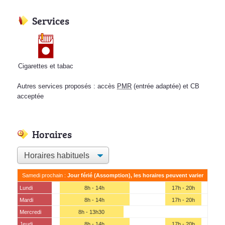
Services
Cigarettes et tabac
Autres services proposés : accès
PMR
(entrée adaptée) et CB
acceptée
Horaires
Samedi prochain :
Jour férié (Assomption), les horaires peuvent varier
Lundi
8h - 14h
17h - 20h
Mardi
8h - 14h
17h - 20h
Mercredi
8h - 13h30
Jeudi
8h - 14h
17h - 20h