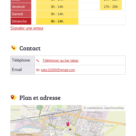
Vendredi
8h - 14h
17h - 20h
Samedi
8h - 14h
Dimanche
8h - 14h
Signaler une erreur
Contact
Téléphone
Téléphoner au bar tabac
Email
jules10200ⓐgmail.com
Plan et adresse
© contributeurs OpenStreetMap