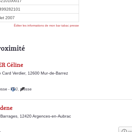
8210100017
499282101
llet 2007
Éditer les informations de mon bar tabac presse
roximité
ER Céline
 Card Verdier, 12600 Mur-de-Barrez
esse
-
FDJ
,
presse
adene
 Barrages, 12420 Argences-en-Aubrac