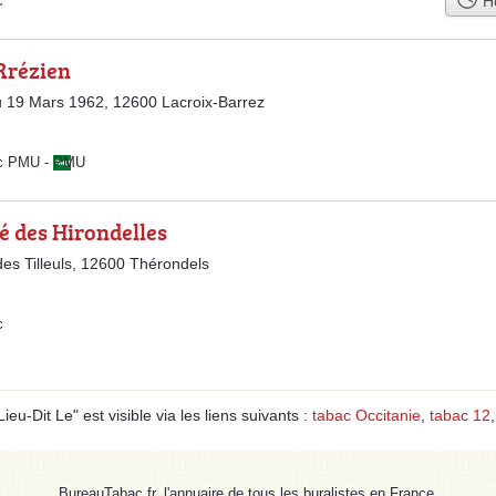
Ho
c
Rrézien
 19 Mars 1962, 12600 Lacroix-Barrez
ac PMU
-
PMU
é des Hirondelles
des Tilleuls, 12600 Thérondels
c
u-Dit Le" est visible via les liens suivants :
tabac Occitanie
,
tabac 12
BureauTabac.fr, l'annuaire de tous les buralistes en France.