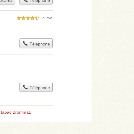
raires
Téléphone
227 avis
4,5 étoiles sur 5
Téléphone
Téléphone
,
tabac Brommat
.