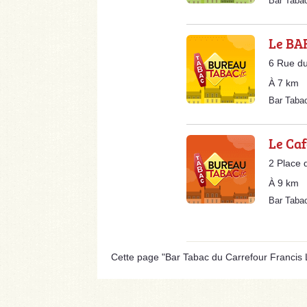
Bar Taba
Le BA
6 Rue du
À 7 km
Bar Tab
Le Caf
2 Place 
À 9 km
Bar Taba
Cette page "Bar Tabac du Carrefour Francis Lie