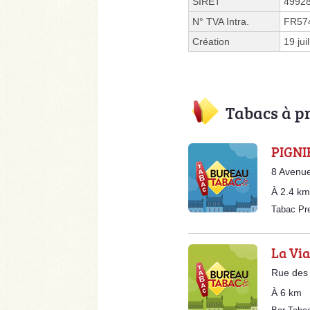
SIRET
4992
N° TVA Intra.
FR57
Création
19 jui
Tabacs à p
PIGNI
8 Avenue
À 2.4 km
Tabac Pr
La Vi
Rue des
À 6 km