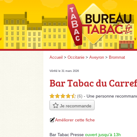
Accueil
>
Occitanie
>
Aveyron
>
Brommat
Vérifié le 31 mars 2026
Bar Tabac du Carre
(6)
- Une personne
recomman
4,5 étoiles sur 5
Je recommande
Améliorer cette fiche
Bar Tabac Presse
ouvert jusqu'à 13h