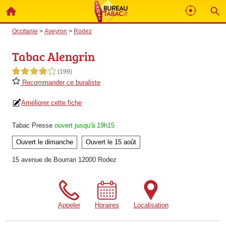
Occitanie
>
Aveyron
>
Rodez
Tabac Alengrin
4,0 étoiles sur 5
(199)
Recommander ce buraliste
Améliorer cette fiche
Tabac Presse
ouvert jusqu'à 19h15
Ouvert le dimanche
Ouvert le 15 août
15 avenue de Bourran 12000 Rodez
Appeler
Horaires
Localisation