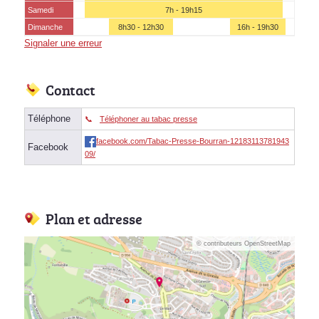
Samedi
7h - 19h15
Dimanche
8h30 - 12h30
16h - 19h30
Signaler une erreur
Contact
Téléphone
Téléphoner au tabac presse
facebook.com/Tabac-Presse-Bourran-12183113781943
Facebook
09/
Plan et adresse
© contributeurs OpenStreetMap