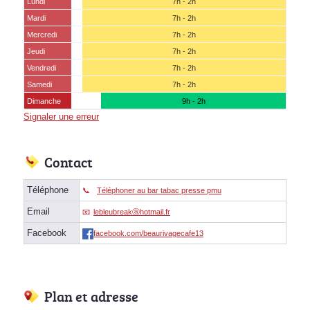
Lundi
7h - 2h
Mardi
7h - 2h
Mercredi
7h - 2h
Jeudi
7h - 2h
Vendredi
7h - 2h
Samedi
7h - 2h
Dimanche
9h - 2h
Signaler une erreur
Contact
Téléphone
Téléphoner au bar tabac presse pmu
Email
lebleubreakⓐhotmail.fr
Facebook
facebook.com/beaurivagecafe13
Plan et adresse