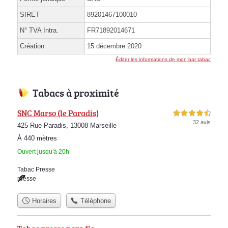
SIRET
89201467100010
N° TVA Intra.
FR71892014671
Création
15 décembre 2020
Éditer les informations de mon bar tabac
Tabacs à proximité
SNC Marso (le Paradis)
4,5 étoiles sur 5
32 avis
425 Rue Paradis, 13008 Marseille
À 440 mètres
Ouvert jusqu'à 20h
Tabac Presse
presse
Horaires
Téléphone