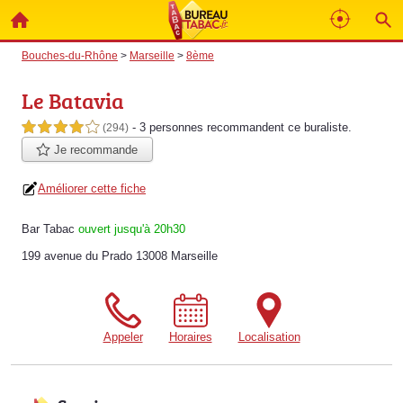
Bouches-du-Rhône
>
Marseille
>
8ème
Le Batavia
- 3 personnes
recommandent
ce buraliste.
4,0 étoiles sur 5
(294)
Je recommande
Améliorer cette fiche
Bar Tabac
ouvert jusqu'à 20h30
199 avenue du Prado 13008 Marseille
Appeler
Horaires
Localisation