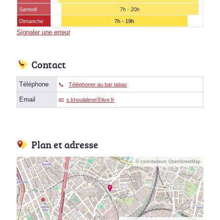
Samedi
7h - 20h
Dimanche
7h - 19h
Signaler une erreur
Contact
Téléphone
Téléphoner au bar tabac
Email
s.khoulaleneⓐlive.fr
Plan et adresse
© contributeurs OpenStreetMap