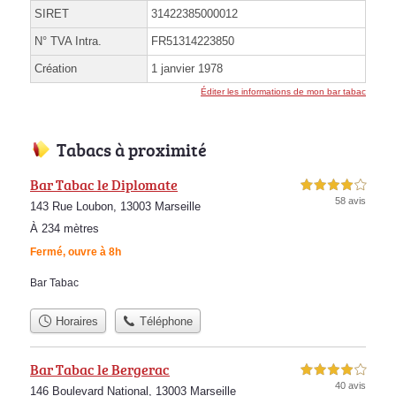
SIRET
31422385000012
N° TVA Intra.
FR51314223850
Création
1 janvier 1978
Éditer les informations de mon bar tabac
Tabacs à proximité
Bar Tabac le Diplomate
4,0 étoiles sur 5
58 avis
143 Rue Loubon, 13003 Marseille
À 234 mètres
Fermé, ouvre à 8h
Bar Tabac
Horaires
Téléphone
Bar Tabac le Bergerac
4,0 étoiles sur 5
40 avis
146 Boulevard National, 13003 Marseille