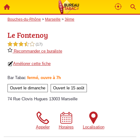
Bouches-du-Rhône
>
Marseille
>
3ème
Le Fontenoy
3,5 étoiles sur 5
(17)
Recommander ce buraliste
Améliorer cette fiche
Bar Tabac
fermé, ouvre à 7h
Ouvert le dimanche
Ouvert le 15 août
74 Rue Clovis Hugues 13003 Marseille
Appeler
Horaires
Localisation