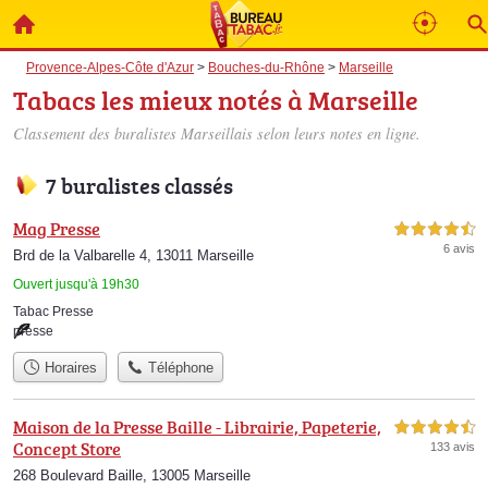
Provence-Alpes-Côte d'Azur
>
Bouches-du-Rhône
>
Marseille
Tabacs les mieux notés à Marseille
Classement des buralistes Marseillais selon leurs notes en ligne.
7 buralistes classés
Mag Presse
4,5 étoiles sur 5
6 avis
Brd de la Valbarelle 4, 13011 Marseille
Ouvert jusqu'à 19h30
Tabac Presse
presse
Horaires
Téléphone
Maison de la Presse Baille - Librairie, Papeterie,
4,5 étoiles sur 5
Concept Store
133 avis
268 Boulevard Baille, 13005 Marseille