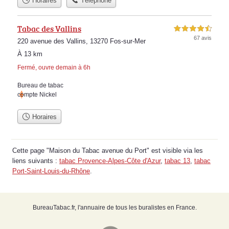
Horaires
Téléphone
Tabac des Vallins
4,5 étoiles sur 5
67 avis
220 avenue des Vallins, 13270 Fos-sur-Mer
À 13 km
Fermé, ouvre demain à 6h
Bureau de tabac
compte Nickel
Horaires
Cette page "Maison du Tabac avenue du Port" est visible via les
liens suivants :
tabac Provence-Alpes-Côte d'Azur
,
tabac 13
,
tabac
Port-Saint-Louis-du-Rhône
.
BureauTabac.fr, l'annuaire de tous les buralistes en France.