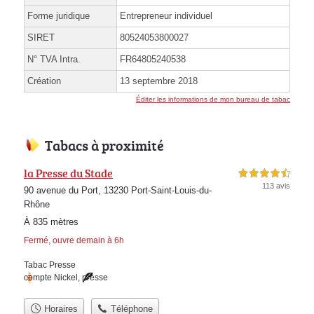
Forme juridique
Entrepreneur individuel
SIRET
80524053800027
N° TVA Intra.
FR64805240538
Création
13 septembre 2018
Éditer les informations de mon bureau de tabac
Tabacs à proximité
la Presse du Stade
4,5 étoiles sur 5
113 avis
90 avenue du Port, 13230 Port-Saint-Louis-du-
Rhône
À 835 mètres
Fermé, ouvre demain à 6h
Tabac Presse
compte Nickel
,
presse
Horaires
Téléphone