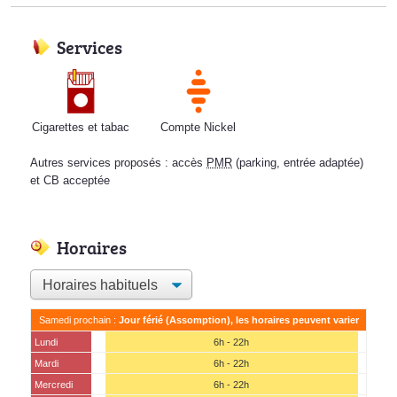
Services
Cigarettes et tabac
Compte Nickel
Autres services proposés : accès
PMR
(parking, entrée adaptée)
et CB acceptée
Horaires
Samedi prochain :
Jour férié (Assomption), les horaires peuvent varier
Lundi
6h - 22h
Mardi
6h - 22h
Mercredi
6h - 22h