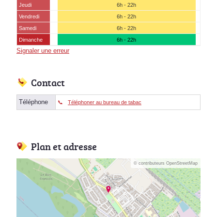
Jeudi
6h - 22h
Vendredi
6h - 22h
Samedi
6h - 22h
Dimanche
6h - 22h
Signaler une erreur
Contact
Téléphone
Téléphoner au bureau de tabac
Plan et adresse
© contributeurs OpenStreetMap