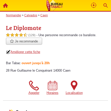
Normandie
>
Calvados
>
Caen
Le Diplomate
- Une personne
recommande
ce buraliste.
4,5 étoiles sur 5
(129)
Je recommande
Améliorer cette fiche
Bar Tabac
ouvert jusqu'à 20h
28 Rue Guillaume le Conquérant 14000 Caen
Appeler
Horaires
Localisation