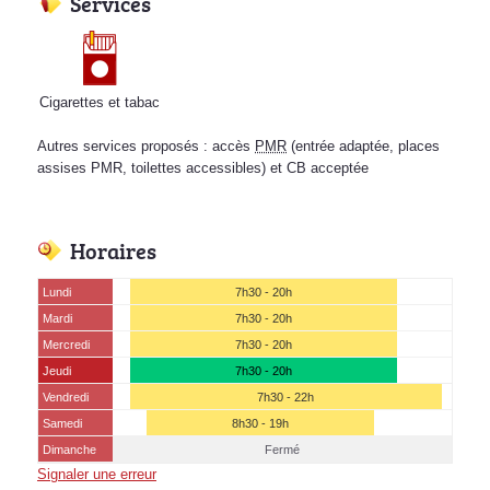
Services
Cigarettes et tabac
Autres services proposés : accès
PMR
(entrée adaptée, places
assises PMR, toilettes accessibles) et CB acceptée
Horaires
Lundi
7h30 - 20h
Mardi
7h30 - 20h
Mercredi
7h30 - 20h
Jeudi
7h30 - 20h
Vendredi
7h30 - 22h
Samedi
8h30 - 19h
Dimanche
Fermé
Signaler une erreur