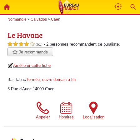
Normandie
>
Calvados
>
Caen
Le Havane
- 2 personnes
recommandent
ce buraliste.
4,0 étoiles sur 5
(61)
Je recommande
Améliorer cette fiche
Bar Tabac
fermée, ouvre demain à 8h
6 Rue d'Auge 14000 Caen
Appeler
Horaires
Localisation