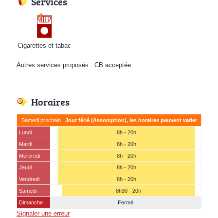
Services
Cigarettes et tabac
Autres services proposés : CB acceptée
Horaires
Samedi prochain :
Jour férié (Assomption), les horaires peuvent varier
Lundi
8h - 20h
Mardi
8h - 20h
Mercredi
8h - 20h
Jeudi
8h - 20h
Vendredi
8h - 20h
Samedi
8h30 - 20h
Dimanche
Fermé
Signaler une erreur