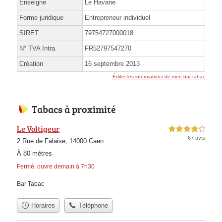
Enseigne
Le Havane
Forme juridique
Entrepreneur individuel
SIRET
79754727000018
N° TVA Intra.
FR52797547270
Création
16 septembre 2013
Éditer les informations de mon bar tabac
Tabacs à proximité
Le Voltigeur
4,0 étoiles sur 5
67 avis
2 Rue de Falaise, 14000 Caen
À 80 mètres
Fermé, ouvre demain à 7h30
Bar Tabac
Horaires
Téléphone