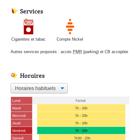
Services
Cigarettes et tabac
Compte Nickel
Autres services proposés : accès
PMR
(parking) et CB acceptée
Horaires
Lundi
Fermé
Mardi
7h - 20h
Mercredi
7h - 20h
Jeudi
7h - 20h
Vendredi
7h - 20h
Samedi
7h30 - 20h