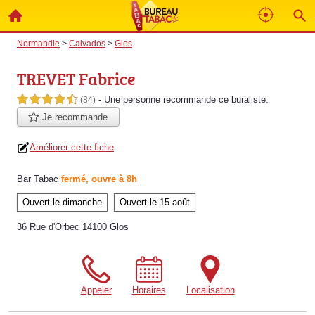
Normandie
>
Calvados
>
Glos
TREVET Fabrice
- Une personne
recommande
ce buraliste.
4,5 étoiles sur 5
(84)
Je recommande
Améliorer cette fiche
Bar Tabac
fermé, ouvre à 8h
Ouvert le dimanche
Ouvert le 15 août
36 Rue d'Orbec 14100 Glos
Appeler
Horaires
Localisation