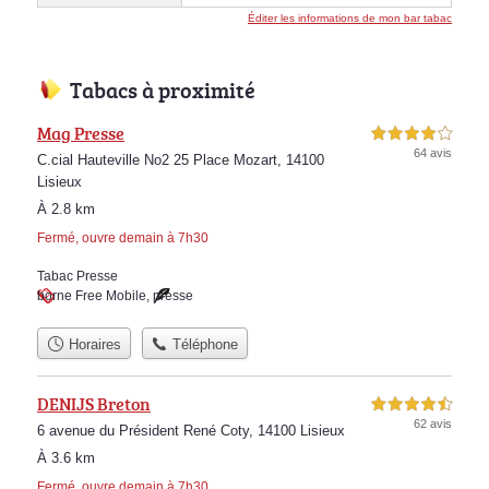
Éditer les informations de mon bar tabac
Tabacs à proximité
Mag Presse
4,0 étoiles sur 5
64 avis
C.cial Hauteville No2 25 Place Mozart, 14100
Lisieux
À 2.8 km
Fermé, ouvre demain à 7h30
Tabac Presse
borne Free Mobile
,
presse
Horaires
Téléphone
DENIJS Breton
4,5 étoiles sur 5
62 avis
6 avenue du Président René Coty, 14100 Lisieux
À 3.6 km
Fermé, ouvre demain à 7h30