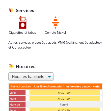
Services
Cigarettes et tabac
Compte Nickel
Autres services proposés : accès
PMR
(parking, entrée adaptée)
et CB acceptée
Horaires
Samedi prochain :
Jour férié (Assomption), les horaires peuvent varier
Lundi
6h30 - 20h
Mardi
6h30 - 20h
Mercredi
Fermé
Jeudi
6h30 - 20h