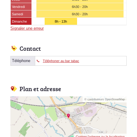
Vendredi
6h30 - 20h
Samedi
6h30 - 20h
Dimanche
8h - 13h
Signaler une erreur
Contact
Téléphone
Téléphoner au bar tabac
Plan et adresse
© contributeurs OpenStreetMap
Corriger l’adresse ou la localisation