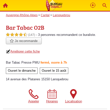
Auvergne-Rhône-Alpes
>
Cantal
>
Laroquebrou
Bar Tabac O2B
- 3 personnes
recommandent
ce buraliste.
4,5 étoiles sur 5
(147)
Je recommande
Améliorer cette fiche
Bar Tabac Presse PMU
fermé, ouvre à 7h
Ouvert le dimanche
Ouvert le 15 août
14 avenue des Platanes 15150 Laroquebrou
Appeler
Horaires
Localisation