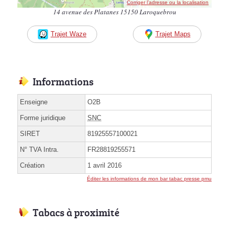
Corriger l’adresse ou la localisation
14 avenue des Platanes 15150 Laroquebrou
Trajet Waze
Trajet Maps
Informations
Enseigne
O2B
Forme juridique
SNC
SIRET
81925557100021
N° TVA Intra.
FR28819255571
Création
1 avril 2016
Éditer les informations de mon bar tabac presse pmu
Tabacs à proximité