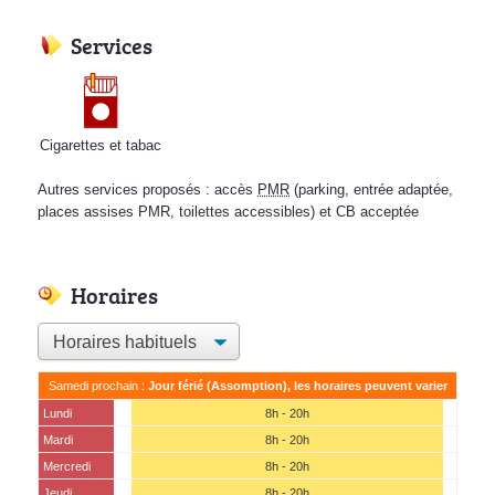
Services
Cigarettes et tabac
Autres services proposés : accès
PMR
(parking, entrée adaptée,
places assises PMR, toilettes accessibles) et CB acceptée
Horaires
Samedi prochain :
Jour férié (Assomption), les horaires peuvent varier
Lundi
8h - 20h
Mardi
8h - 20h
Mercredi
8h - 20h
Jeudi
8h - 20h