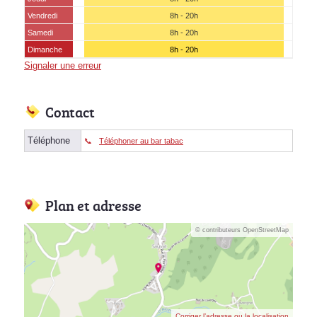
Vendredi
8h - 20h
Samedi
8h - 20h
Dimanche
8h - 20h
Signaler une erreur
Contact
Téléphone
Téléphoner au bar tabac
Plan et adresse
© contributeurs OpenStreetMap
Corriger l’adresse ou la localisation