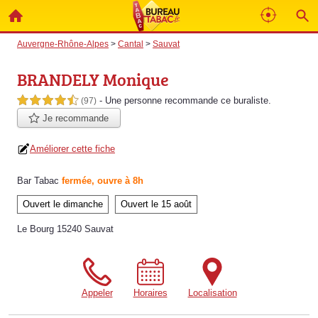
Auvergne-Rhône-Alpes
>
Cantal
>
Sauvat
BRANDELY Monique
- Une personne
recommande
ce buraliste.
4,5 étoiles sur 5
(97)
Je recommande
Améliorer cette fiche
Bar Tabac
fermée, ouvre à 8h
Ouvert le dimanche
Ouvert le 15 août
Le Bourg 15240 Sauvat
Appeler
Horaires
Localisation