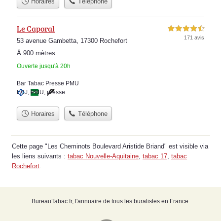
Horaires
Téléphone
Le Caporal
4,5 étoiles sur 5
171 avis
53 avenue Gambetta, 17300 Rochefort
À 900 mètres
Ouverte jusqu'à 20h
Bar Tabac Presse PMU
FDJ
,
PMU
,
presse
Horaires
Téléphone
Cette page "Les Cheminots Boulevard Aristide Briand" est visible via
les liens suivants :
tabac Nouvelle-Aquitaine
,
tabac 17
,
tabac
Rochefort
.
BureauTabac.fr, l'annuaire de tous les buralistes en France.