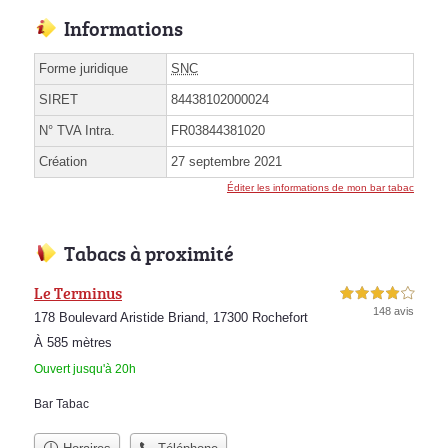
Informations
Forme juridique
SNC
SIRET
84438102000024
N° TVA Intra.
FR03844381020
Création
27 septembre 2021
Éditer les informations de mon bar tabac
Tabacs à proximité
Le Terminus
4,0 étoiles sur 5
148 avis
178 Boulevard Aristide Briand, 17300 Rochefort
À 585 mètres
Ouvert jusqu'à 20h
Bar Tabac