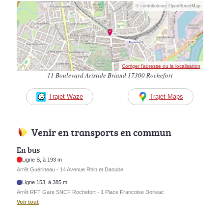
© contributeurs OpenStreetMap
Corriger l’adresse ou la localisation
11 Boulevard Aristide Briand 17300 Rochefort
Trajet Waze
Trajet Maps
Venir en transports en commun
En bus
Ligne B, à 193 m
Arrêt Guérineau - 14 Avenue Rhin et Danube
Ligne 153, à 385 m
Arrêt RFT Gare SNCF Rochefort - 1 Place Francoise Dorleac
Voir tout