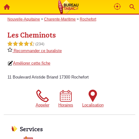
Nouvelle-Aquitaine
>
Charente-Maritime
>
Rochefort
Les Cheminots
4,5 étoiles sur 5
(234)
Recommander ce buraliste
Améliorer cette fiche
11 Boulevard Aristide Briand 17300 Rochefort
Appeler
Horaires
Localisation
Services