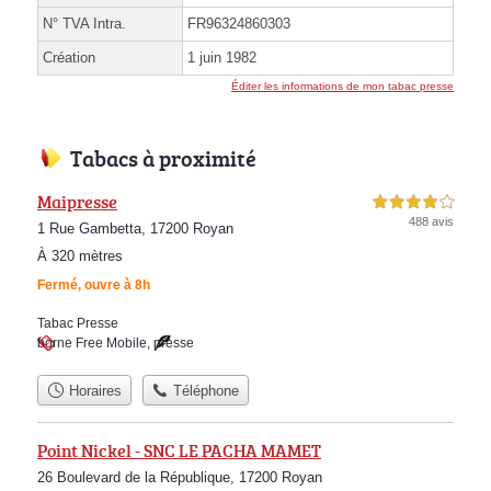
N° TVA Intra.
FR96324860303
Création
1 juin 1982
Éditer les informations de mon tabac presse
Tabacs à proximité
Maipresse
4,0 étoiles sur 5
488 avis
1 Rue Gambetta, 17200 Royan
À 320 mètres
Fermé, ouvre à 8h
Tabac Presse
borne Free Mobile
,
presse
Horaires
Téléphone
Point Nickel - SNC LE PACHA MAMET
26 Boulevard de la République, 17200 Royan