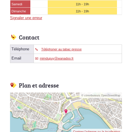
Samedi
11h - 19h
Dimanche
11h - 19h
Signaler une erreur
Contact
Téléphone
Téléphoner au tabac presse
Email
mimdupuyⓐwanadoo.fr
Plan et adresse
© contributeurs OpenStreetMap
Corriger l’adresse ou la localisation