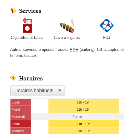
Services
Cigarettes et tabac
Cave à cigares
FDJ
Autres services proposés : accès
PMR
(parking), CB acceptée et
timbres fiscaux
Horaires
Lundi
11h - 19h
Mardi
11h - 19h
Mercredi
Fermé
Jeudi
11h - 19h
Vendredi
11h - 19h