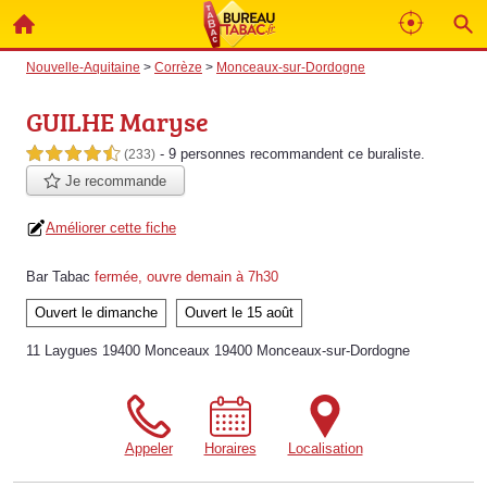
Nouvelle-Aquitaine
>
Corrèze
>
Monceaux-sur-Dordogne
GUILHE Maryse
- 9 personnes
recommandent
ce buraliste.
4,5 étoiles sur 5
(233)
Je recommande
Améliorer cette fiche
Bar Tabac
fermée, ouvre demain à 7h30
Ouvert le dimanche
Ouvert le 15 août
11 Laygues 19400 Monceaux 19400 Monceaux-sur-Dordogne
Appeler
Horaires
Localisation