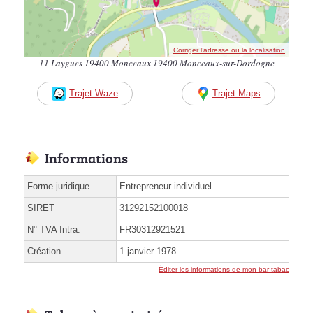
Corriger l’adresse ou la localisation
11 Laygues 19400 Monceaux 19400 Monceaux-sur-Dordogne
Trajet Waze
Trajet Maps
Informations
Forme juridique
Entrepreneur individuel
SIRET
31292152100018
N° TVA Intra.
FR30312921521
Création
1 janvier 1978
Éditer les informations de mon bar tabac