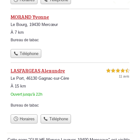
MORAND Yvonne
Le Bourg, 19430 Mercœur
À 7 km
Bureau de tabac
Téléphone
LASFARGEAS Alexandre
4,5 étoiles sur 5
11 avis
Le Port, 46130 Gagnac-sur-Cère
À 15 km
Ouvert jusqu'à 22h
Bureau de tabac
Horaires
Téléphone
Cette page "GUILHE Maryse Laygues 19400 Monceaux" est visible