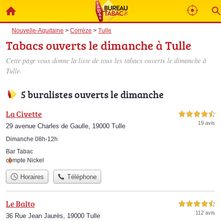
Nouvelle-Aquitaine
>
Corrèze
>
Tulle
Tabacs ouverts le dimanche à Tulle
Cette page vous donne la liste de tous les tabacs ouverts le dimanche à
Tulle.
5 buralistes ouverts le dimanche
La Civette
4,5 étoiles sur 5
19 avis
29 avenue Charles de Gaulle, 19000 Tulle
Dimanche 08h-12h
Bar Tabac
compte Nickel
Horaires
Téléphone
Le Balto
4,5 étoiles sur 5
112 avis
36 Rue Jean Jaurès, 19000 Tulle