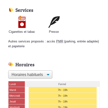
Services
Cigarettes et tabac
Presse
Autres services proposés : accès
PMR
(parking, entrée adaptée)
et papeterie
Horaires
Lundi
Fermé
Mardi
7h - 19h
Mercredi
7h - 19h
Jeudi
7h - 19h
Vendredi
7h - 19h