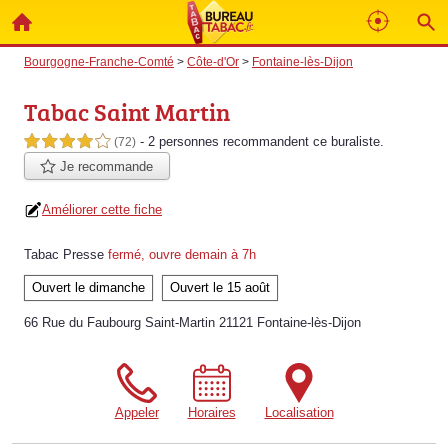
Bourgogne-Franche-Comté
>
Côte-d'Or
>
Fontaine-lès-Dijon
Tabac Saint Martin
- 2 personnes
recommandent
ce buraliste.
4,0 étoiles sur 5
(72)
Je recommande
Améliorer cette fiche
Tabac Presse
fermé, ouvre demain à 7h
Ouvert le dimanche
Ouvert le 15 août
66 Rue du Faubourg Saint-Martin 21121 Fontaine-lès-Dijon
Appeler
Horaires
Localisation