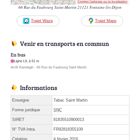
Corriger l’adresse ou la localisation
66 Rue du Faubourg Saint-Martin 21121 Fontaine-lès-Dijon
Trajet Waze
Trajet Maps
Venir en transports en commun
En bus
Ligne L9, à 51 m
Arrêt Ranelagh - 66 Rue du Faubourg Saint Martin
Informations
Enseigne
Tabac Saint Martin
Forme juridique
SNC
SIRET
81835510900013
N° TVA Intra.
FR92818355109
Création
4 février 2016