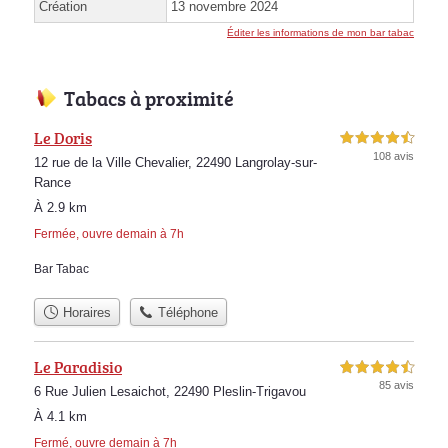
Création
13 novembre 2024
Éditer les informations de mon bar tabac
Tabacs à proximité
Le Doris
4,5 étoiles sur 5
108 avis
12 rue de la Ville Chevalier, 22490 Langrolay-sur-
Rance
À 2.9 km
Fermée, ouvre demain à 7h
Bar Tabac
Horaires
Téléphone
Le Paradisio
4,5 étoiles sur 5
85 avis
6 Rue Julien Lesaichot, 22490 Pleslin-Trigavou
À 4.1 km
Fermé, ouvre demain à 7h