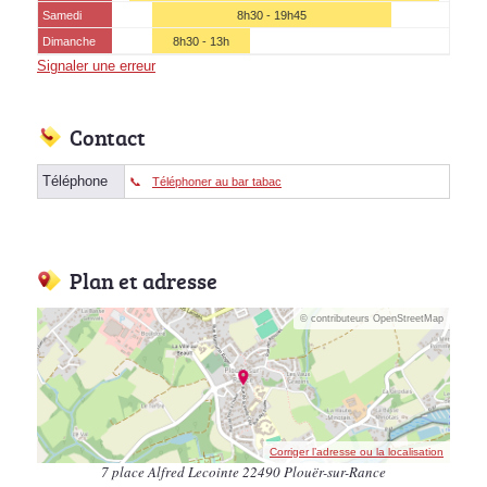
Samedi
8h30 - 19h45
Dimanche
8h30 - 13h
Signaler une erreur
Contact
Téléphone
Téléphoner au bar tabac
Plan et adresse
© contributeurs OpenStreetMap
Corriger l’adresse ou la localisation
7 place Alfred Lecointe 22490 Plouër-sur-Rance