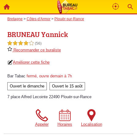
Bretagne
>
Côtes-d'Armor
>
Plouër-sur-Rance
BRUNEAU Yannick
4,0 étoiles sur 5
(56)
Recommander ce buraliste
Améliorer cette fiche
Bar Tabac
fermé, ouvre demain à 7h
Ouvert le dimanche
Ouvert le 15 août
7 place Alfred Lecointe 22490 Plouër-sur-Rance
Appeler
Horaires
Localisation