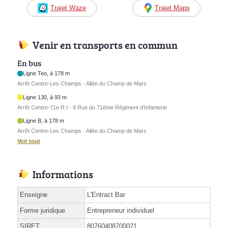
Trajet Waze
Trajet Maps
Venir en transports en commun
En bus
Ligne Teo, à 178 m
Arrêt Centre-Les Champs - Allée du Champ de Mars
Ligne 130, à 93 m
Arrêt Centre-71e R.I - 9 Rue du 71ème Régiment d'Infanterie
Ligne B, à 178 m
Arrêt Centre-Les Champs - Allée du Champ de Mars
Voir tout
Informations
Enseigne
L'Entract Bar
Forme juridique
Entrepreneur individuel
SIRET
80760408700021