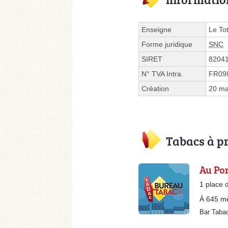
Enseigne
Le To
Forme juridique
SNC
SIRET
8204
N° TVA Intra.
FR09
Création
20 ma
Tabacs à p
Au Pon
1 place 
À 645 m
Bar Taba