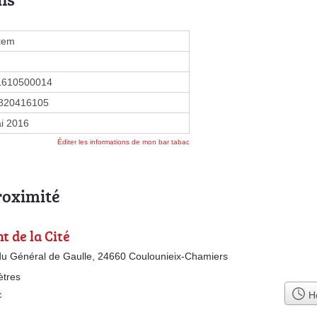
tem
1610500014
820416105
i 2016
Éditer les informations de mon bar tabac
roximité
t de la Cité
du Général de Gaulle, 24660 Coulounieix-Chamiers
ètres
Ho
c