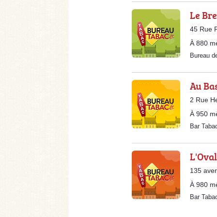
Le Bre
45 Rue P
À 880 m
Bureau d
Au Ba
2 Rue He
À 950 m
Bar Taba
L'Ova
135 aven
À 980 m
Bar Taba