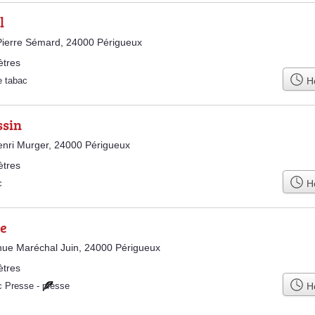
l
ierre Sémard, 24000 Périgueux
ètres
Ho
e tabac
ssin
nri Murger, 24000 Périgueux
ètres
Ho
c
le
ue Maréchal Juin, 24000 Périgueux
ètres
Ho
c Presse
-
presse