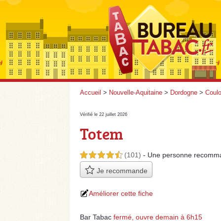
Accueil
>
Nouvelle-Aquitaine
>
Dordogne
>
Coulo
Vérifié le 22 juillet 2026
Totem
(101)
- Une personne
recomm
4,5 étoiles sur 5
Je recommande
Améliorer cette fiche
Bar Tabac
fermé, ouvre demain à 6h15