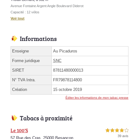
Avenue Fontaine Argent Angle Boulevard Diderot
Capacité : 12 vélos
Voir tout
Informations
Enseigne
Au Picaduros
Forme juridique
SNC
SIRET
87811480000013
N° TVA Intra.
FR79878114800
Création
15 octobre 2019
Éditer les informations de mon tabac presse
Tabacs à proximité
Le 100'S
4,0 étoiles sur 5
39 avis
57 Rue des Cras, 25000 Besançon