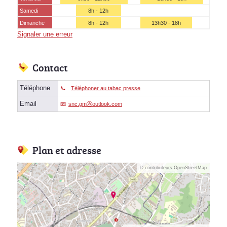
Samedi
8h - 12h
Dimanche
8h - 12h
13h30 - 18h
Signaler une erreur
Contact
Téléphone
Téléphoner au tabac presse
Email
snc.gmⓐoutlook.com
Plan et adresse
© contributeurs OpenStreetMap