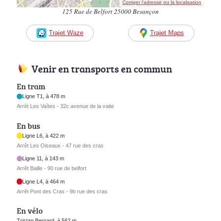
Corriger l’adresse ou la localisation
125 Rue de Belfort 25000 Besançon
Trajet Waze
Trajet Maps
Venir en transports en commun
En tram
Ligne T1, à 478 m
Arrêt Les Vaîtes - 32c avenue de la vaite
En bus
Ligne L6, à 422 m
Arrêt Les Oiseaux - 47 rue des cras
Ligne 11, à 143 m
Arrêt Baille - 90 rue de belfort
Ligne L4, à 464 m
Arrêt Pont des Cras - 9b rue des cras
En vélo
Tristan Bernard, à 562 m