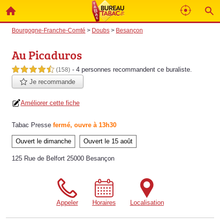
Bourgogne-Franche-Comté
>
Doubs
>
Besançon
Au Picaduros
- 4 personnes
recommandent
ce buraliste.
4,5 étoiles sur 5
(158)
Je recommande
Améliorer cette fiche
Tabac Presse
fermé, ouvre à 13h30
Ouvert le dimanche
Ouvert le 15 août
125 Rue de Belfort 25000 Besançon
Appeler
Horaires
Localisation