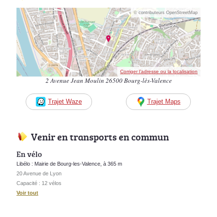
© contributeurs OpenStreetMap
Corriger l’adresse ou la localisation
2 Avenue Jean Moulin 26500 Bourg-lès-Valence
Trajet Waze
Trajet Maps
Venir en transports en commun
En vélo
Libélo : Mairie de Bourg-les-Valence, à 365 m
20 Avenue de Lyon
Capacité : 12 vélos
Voir tout