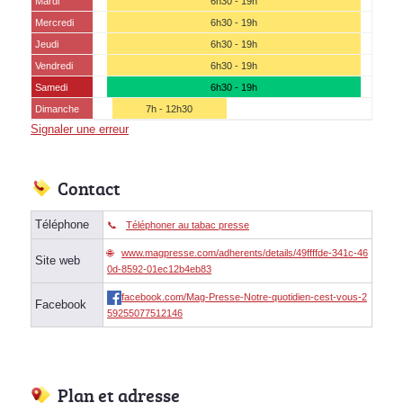
Mardi
6h30 - 19h
Mercredi
6h30 - 19h
Jeudi
6h30 - 19h
Vendredi
6h30 - 19h
Samedi
6h30 - 19h
Dimanche
7h - 12h30
Signaler une erreur
Contact
Téléphone
Téléphoner au tabac presse
www.magpresse.com/adherents/details/49ffffde-341c-46
Site web
0d-8592-01ec12b4eb83
facebook.com/Mag-Presse-Notre-quotidien-cest-vous-2
Facebook
59255077512146
Plan et adresse