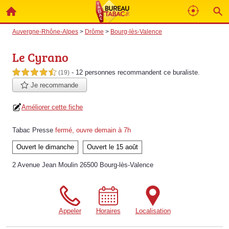
Auvergne-Rhône-Alpes
>
Drôme
>
Bourg-lès-Valence
Le Cyrano
- 12 personnes
recommandent
ce buraliste.
4,5 étoiles sur 5
(19)
Je recommande
Améliorer cette fiche
Tabac Presse
fermé, ouvre demain à 7h
Ouvert le dimanche
Ouvert le 15 août
2 Avenue Jean Moulin 26500 Bourg-lès-Valence
Appeler
Horaires
Localisation