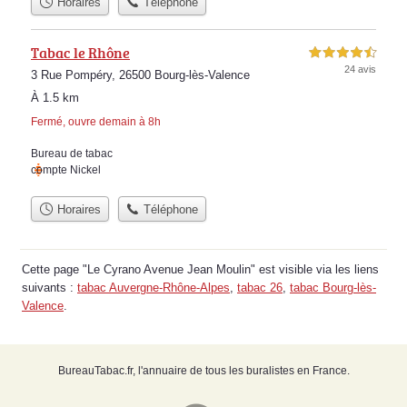
Horaires
Téléphone
Tabac le Rhône
4,5 étoiles sur 5
24 avis
3 Rue Pompéry, 26500 Bourg-lès-Valence
À 1.5 km
Fermé, ouvre demain à 8h
Bureau de tabac
compte Nickel
Horaires
Téléphone
Cette page "Le Cyrano Avenue Jean Moulin" est visible via les liens
suivants :
tabac Auvergne-Rhône-Alpes
,
tabac 26
,
tabac Bourg-lès-
Valence
.
BureauTabac.fr, l'annuaire de tous les buralistes en France.