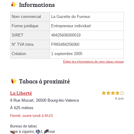
Informations
Nom commercial
La Gazette du Fumeur
Forme juridique
Entrepreneur individuel
SIRET
48425606000019
N° TVA Intra.
FR65484256060
Création
1 septembre 2005
Éditer les informations de mon tabac presse
Tabacs à proximité
La Liberté
4,0 étoiles sur 5
8 avis
9 Rue Mozart, 26500 Bourg-lès-Valence
À 625 mètres
Fermé, ouvre lundi à 6h15
Bureau de tabac
cave à cigares
,
FDJ
,
presse