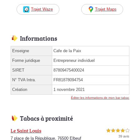
Trajet Waze
Trajet Maps
Informations
Enseigne
Cafe de la Paix
Forme juridique
Entrepreneur individuel
SIRET
87809475400024
N° TVA Intra.
FR81878094754
Création
1 novembre 2021
Éditer les informations de mon bar tabac
Tabacs à proximité
Le Saint Louis
4,0 étoiles sur 5
39 avis
7 place de la République, 76500 Elbeuf