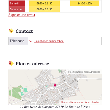
Samedi
6h30 - 12h30
14h30 - 20h
Dimanche
6h30 - 12h30
Signaler une erreur
Contact
Téléphone
Téléphoner au bar tabac
Plan et adresse
© contributeurs OpenStreetMap
Corriger l’adresse ou la localisation
29 Rue Henri de Campion 27370 Le Thuit-de-l'Oison