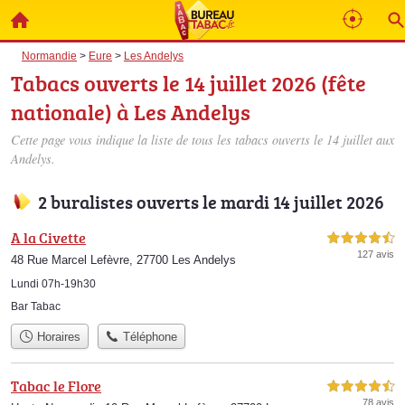
Normandie
>
Eure
>
Les Andelys
Tabacs ouverts le 14 juillet 2026 (fête
nationale) à Les Andelys
Cette page vous indique la liste de tous les tabacs ouverts le 14 juillet aux
Andelys.
2 buralistes ouverts le mardi 14 juillet 2026
A la Civette
4,5 étoiles sur 5
127 avis
48 Rue Marcel Lefèvre, 27700 Les Andelys
Lundi 07h-19h30
Bar Tabac
Horaires
Téléphone
Tabac le Flore
4,5 étoiles sur 5
78 avis