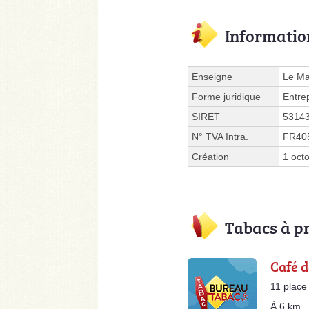
Informatio
Enseigne
Le Ma
Forme juridique
Entre
SIRET
5314
N° TVA Intra.
FR40
Création
1 oct
Tabacs à p
Café d
11 place
À 6 km