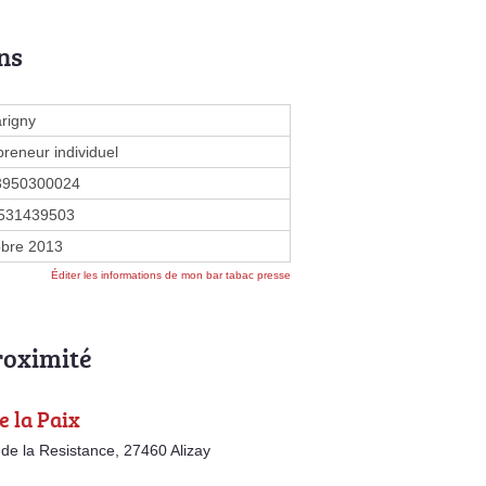
ns
rigny
preneur individuel
3950300024
531439503
obre 2013
Éditer les informations de mon bar tabac presse
roximité
e la Paix
 de la Resistance, 27460 Alizay