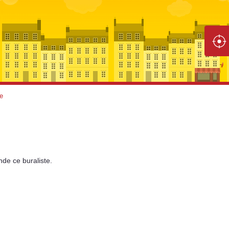
le
nde
ce buraliste.