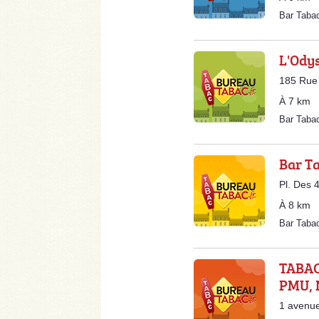
Bar Taba
L'Ody
185 Rue
À 7 km
Bar Tab
Bar Ta
Pl. Des 
À 8 km
Bar Taba
TABAC
PMU, 
1 avenue