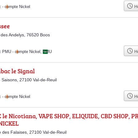
Ho
c
-
compte Nickel
ssee
 des Andelys, 76520 Boos
Ho
ac PMU
-
compte Nickel
,
PMU
bac le Signal
4 Saisons, 27100 Val-de-Reuil
Ho
c
-
compte Nickel
 le Nicotiana, VAPE SHOP, ELIQUIDE, CBD SHOP, PR
NICKEL
 des Falaises, 27100 Val-de-Reuil