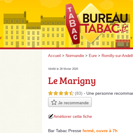
Accueil
>
Normandie
>
Eure
>
Romilly-sur-Andel
Vérifié le 28 février 2020
Le Marigny
(83)
- Une personne
recomma
4,5 étoiles sur 5
Je recommande
Améliorer cette fiche
Bar Tabac Presse
fermé, ouvre à 7h