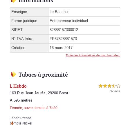
Enseigne
Le Bacchus
Forme juridique
Entrepreneur individuel
SIRET
82888157300012
N° TVA Intra.
FR67828881573
Création
16 mars 2017
Éditer les informations de mon bar tabac
Tabacs à proximité
L'Hebdo
3,5 étoiles sur 5
32 avis
163 Rue Jean Jaurès, 29200 Brest
À 595 mètres
Fermée, ouvre demain à 7h30
Tabac Presse
compte Nickel