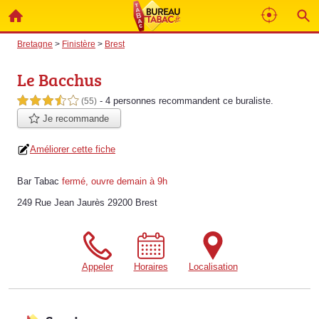
Bretagne
>
Finistère
>
Brest
Le Bacchus
- 4 personnes
recommandent
ce buraliste.
3,5 étoiles sur 5
(55)
Je recommande
Améliorer cette fiche
Bar Tabac
fermé, ouvre demain à 9h
249 Rue Jean Jaurès 29200 Brest
Appeler
Horaires
Localisation