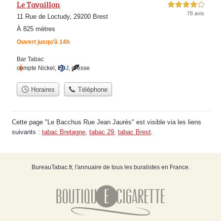
Le Tavaillon
4,0 étoiles sur 5
78 avis
11 Rue de Loctudy, 29200 Brest
À 825 mètres
Ouvert jusqu'à 14h
Bar Tabac
compte Nickel
,
FDJ
,
presse
Horaires
Téléphone
Cette page "Le Bacchus Rue Jean Jaurès" est visible via les liens
suivants :
tabac Bretagne
,
tabac 29
,
tabac Brest
.
BureauTabac.fr, l'annuaire de tous les buralistes en France.