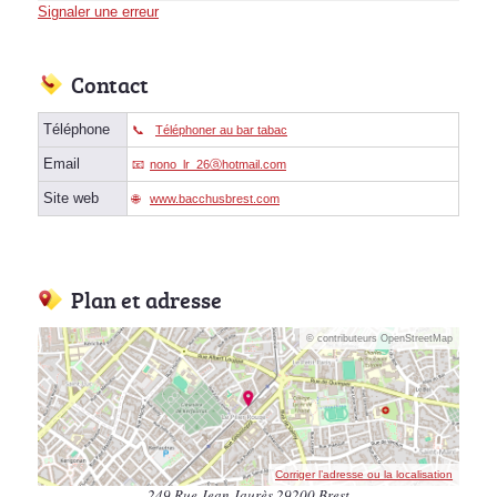
Signaler une erreur
Contact
Téléphone
Téléphoner au bar tabac
Email
nono_lr_26ⓐhotmail.com
Site web
www.bacchusbrest.com
Plan et adresse
© contributeurs OpenStreetMap
Corriger l’adresse ou la localisation
249 Rue Jean Jaurès 29200 Brest