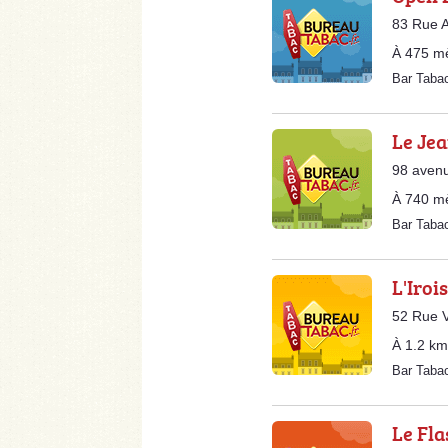
83 Rue A
À 475 m
Bar Taba
Le Jea
98 avenu
À 740 m
Bar Taba
L'Iroi
52 Rue V
À 1.2 km
Bar Taba
Le Fla