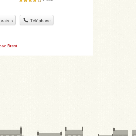
4,0 étoiles sur 5
raires
Téléphone
bac Brest
.