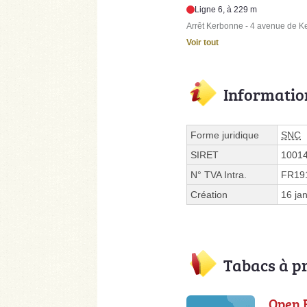
Ligne 6, à 229 m
Arrêt Kerbonne - 4 avenue de 
Voir tout
Informatio
Forme juridique
SNC
SIRET
1001
N° TVA Intra.
FR19
Création
16 ja
Tabacs à p
Open 