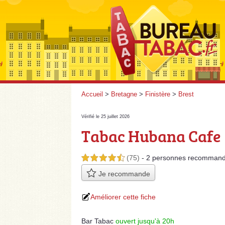
Accueil
>
Bretagne
>
Finistère
>
Brest
Vérifié le 25 juillet 2026
Tabac Hubana Cafe
(75)
- 2 personnes
recommand
4,5 étoiles sur 5
Je recommande
Améliorer cette fiche
Bar Tabac
ouvert jusqu'à 20h