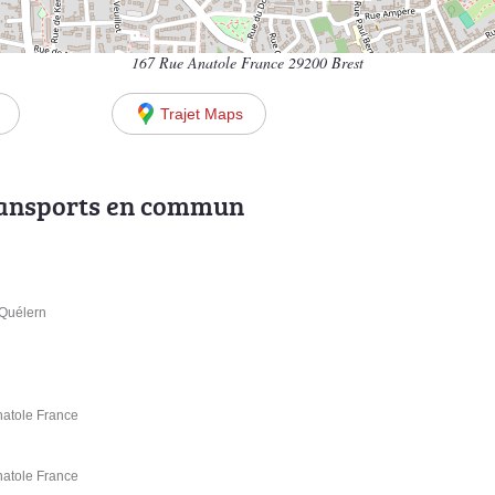
167 Rue Anatole France 29200 Brest
Trajet Maps
ransports en commun
 Quélern
natole France
natole France