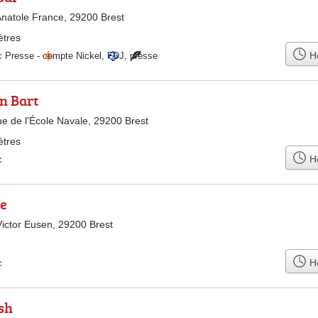
natole France, 29200 Brest
ètres
Ho
c Presse
-
compte Nickel
,
FDJ
,
presse
n Bart
e de l'École Navale, 29200 Brest
ètres
Ho
c
se
ictor Eusen, 29200 Brest
Ho
c
sh