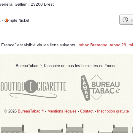
énéral Gallieni, 29200 Brest
Ho
c
-
compte Nickel
ance" est visible via les liens suivants :
tabac Bretagne
,
tabac 29
,
ta
BureauTabac.fr, l'annuaire de tous les buralistes en France.
© 2026
BureauTabac.fr
-
Mentions légales
-
Contact
-
Inscription gratuite