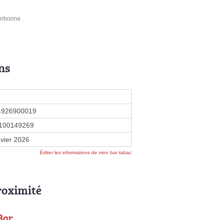
Kerbonne
ns
4926900019
100149269
nvier 2026
Éditer les informations de mon bar tabac
roximité
Bar