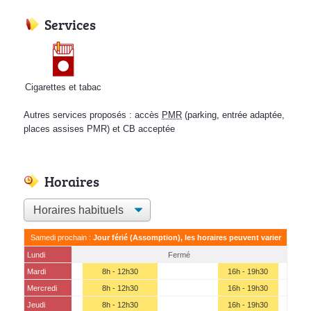
Services
Cigarettes et tabac
Autres services proposés : accès
PMR
(parking, entrée adaptée,
places assises PMR) et CB acceptée
Horaires
Samedi prochain :
Jour férié (Assomption), les horaires peuvent varier
Lundi
Fermé
Mardi
8h - 12h30
16h - 19h30
Mercredi
8h - 12h30
16h - 19h30
Jeudi
8h - 12h30
16h - 19h30