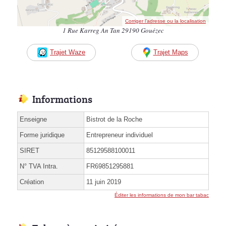
Corriger l’adresse ou la localisation
1 Rue Karreg An Tan 29190 Gouézec
Trajet Waze
Trajet Maps
Informations
Enseigne
Bistrot de la Roche
Forme juridique
Entrepreneur individuel
SIRET
85129588100011
N° TVA Intra.
FR69851295881
Création
11 juin 2019
Éditer les informations de mon bar tabac