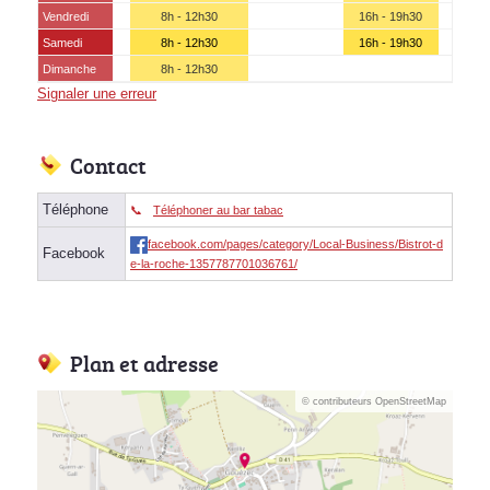
Vendredi
8h - 12h30
16h - 19h30
Samedi
8h - 12h30
16h - 19h30
Dimanche
8h - 12h30
Signaler une erreur
Contact
Téléphone
Téléphoner au bar tabac
facebook.com/pages/category/Local-Business/Bistrot-d
Facebook
e-la-roche-1357787701036761/
Plan et adresse
© contributeurs OpenStreetMap