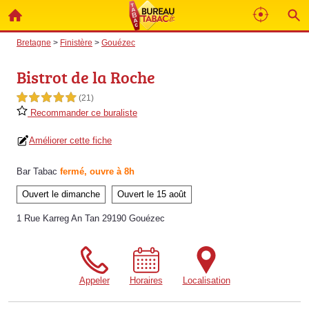
Bretagne
>
Finistère
>
Gouézec
Bistrot de la Roche
5,0 étoiles sur 5
(21)
Recommander ce buraliste
Améliorer cette fiche
Bar Tabac
fermé, ouvre à 8h
Ouvert le dimanche
Ouvert le 15 août
1 Rue Karreg An Tan 29190 Gouézec
Appeler
Horaires
Localisation