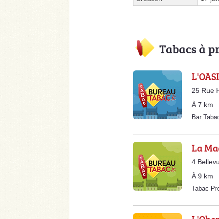
Tabacs à p
L'OASI
25 Rue H
À 7 km
Bar Taba
La Ma
4 Bellev
À 9 km
Tabac Pr