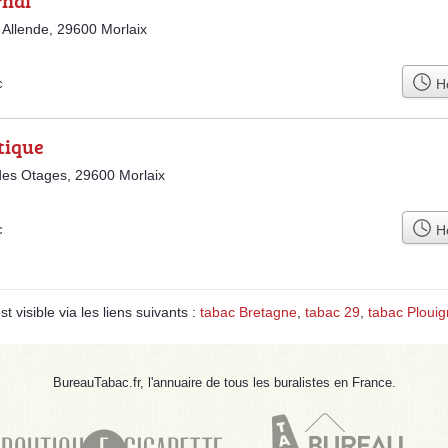
rnai
 Allende, 29600 Morlaix
Ho
c
tique
des Otages, 29600 Morlaix
Ho
c
t visible via les liens suivants :
tabac Bretagne
,
tabac 29
,
tabac Ploui
BureauTabac.fr, l'annuaire de tous les buralistes en France.