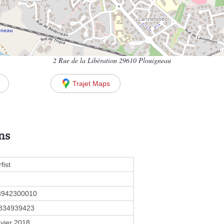
2 Rue de la Libération 29610 Plouigneau
Trajet Maps
ns
fist
3942300010
834939423
nvier 2018