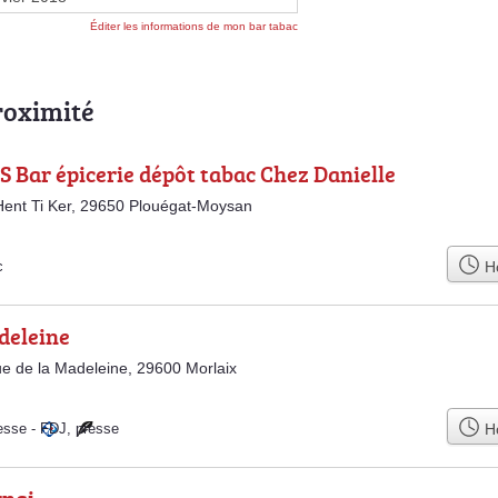
Éditer les informations de mon bar tabac
roximité
S Bar épicerie dépôt tabac Chez Danielle
ent Ti Ker, 29650 Plouégat-Moysan
Ho
c
deleine
ue de la Madeleine, 29600 Morlaix
Ho
esse
-
FDJ
,
presse