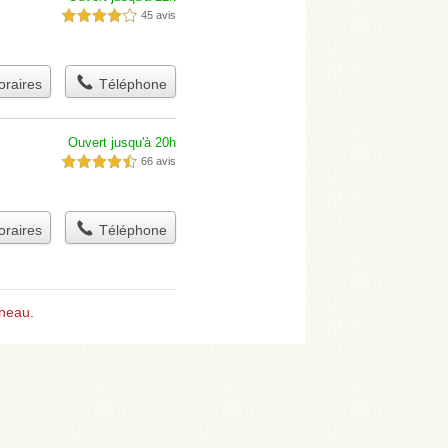
45 avis
4,0 étoiles sur 5
raires
Téléphone
Ouvert jusqu'à 20h
66 avis
4,5 étoiles sur 5
raires
Téléphone
gneau
.