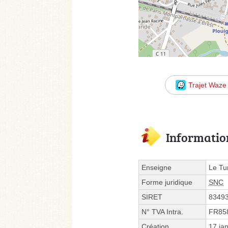
Trajet Waze
Informatio
Enseigne
Le Tur
Forme juridique
SNC
SIRET
8349
N° TVA Intra.
FR85
Création
17 ja