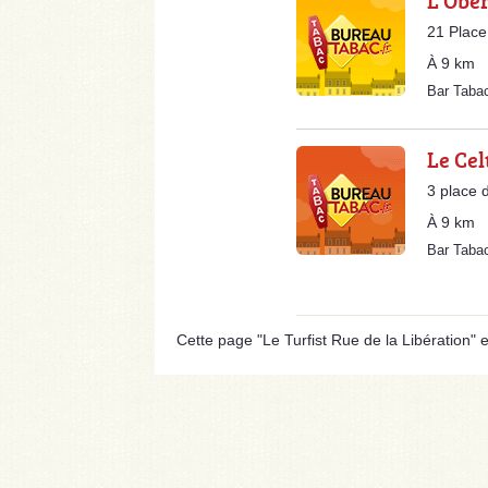
L'Obe
21 Place
À 9 km
Bar Taba
Le Cel
3 place 
À 9 km
Bar Taba
Cette page "Le Turfist Rue de la Libération" es