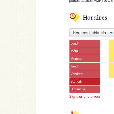
places assises PMR) et CB
Horaires
Lundi
Mardi
Mercredi
Jeudi
Vendredi
Samedi
Dimanche
Signaler une erreur