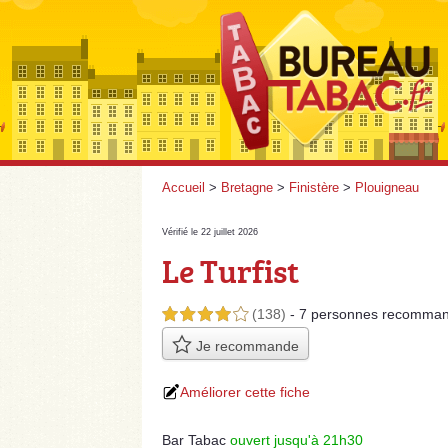
Accueil
>
Bretagne
>
Finistère
>
Plouigneau
Vérifié le 22 juillet 2026
Le Turfist
(138)
- 7 personnes
recomman
4,0 étoiles sur 5
Je recommande
Améliorer cette fiche
Bar Tabac
ouvert jusqu'à 21h30