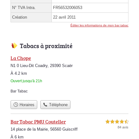
N° TVA Intra.
FR56532006053
Création
22 avril 2011
Éditer les informations de mon bar tabac
Tabacs à proximité
La Chope
N1 0 Lieu-Dit Coadry, 29390 Scaër
À 4.2 km
Ouvert jusqu'à 21h
Bar Tabac
Horaires
Téléphone
Bar Tabac PMU Couteller
4,5 étoiles sur 5
84 avis
14 place de la Mairie, 56560 Guiscriff
À 6 km