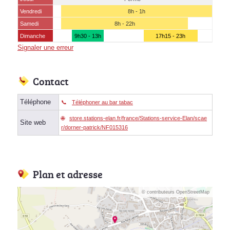
Vendredi
8h - 1h
Samedi
8h - 22h
Dimanche
9h30 - 13h
17h15 - 23h
Signaler une erreur
Contact
Téléphone
Téléphoner au bar tabac
store.stations-elan.fr/france/Stations-service-Elan/scae
Site web
r/dorner-patrick/NF015316
Plan et adresse
© contributeurs OpenStreetMap