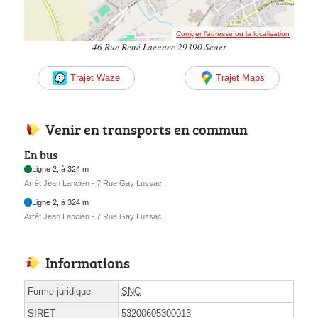
Corriger l’adresse ou la localisation
46 Rue René Laennec 29390 Scaër
Trajet Waze
Trajet Maps
Venir en transports en commun
En bus
Ligne 2, à 324 m
Arrêt Jean Lancien - 7 Rue Gay Lussac
Ligne 2, à 324 m
Arrêt Jean Lancien - 7 Rue Gay Lussac
Informations
Forme juridique
SNC
SIRET
53200605300013