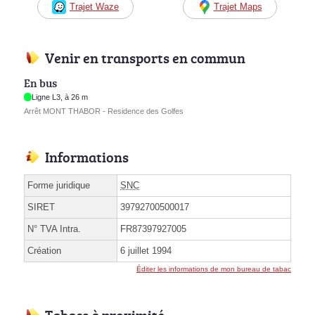
Trajet Waze
Trajet Maps
Venir en transports en commun
En bus
Ligne L3, à 26 m
Arrêt MONT THABOR - Residence des Golfes
Informations
Forme juridique
SNC
SIRET
39792700500017
N° TVA Intra.
FR87397927005
Création
6 juillet 1994
Éditer les informations de mon bureau de tabac