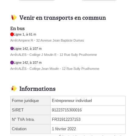
Venir en transports en commun
En bus
Ligne 1, à 61 m
Arrêt Ampere R - 32 Avenue Jean Baptiste Dumas
Ligne 142, à 107 m
Arrêt ALES - Collège J Moulin E - 12 Rue Sully Prudhomme
Ligne 142, à 107 m
Arrêt ALÈS - Collège Jean Moulin - 12 Rue Sully Prudhomme
Informations
Forme juridique
Entrepreneur individuel
SIRET
91223715300016
N° TVA Intra.
FR31912237153
Création
1 février 2022