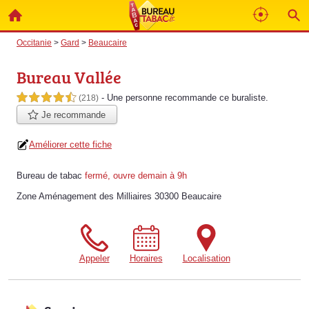
Occitanie
>
Gard
>
Beaucaire
Bureau Vallée
- Une personne
recommande
ce buraliste.
4,5 étoiles sur 5
(218)
Je recommande
Améliorer cette fiche
Bureau de tabac
fermé, ouvre demain à 9h
Zone Aménagement des Milliaires 30300 Beaucaire
Appeler
Horaires
Localisation