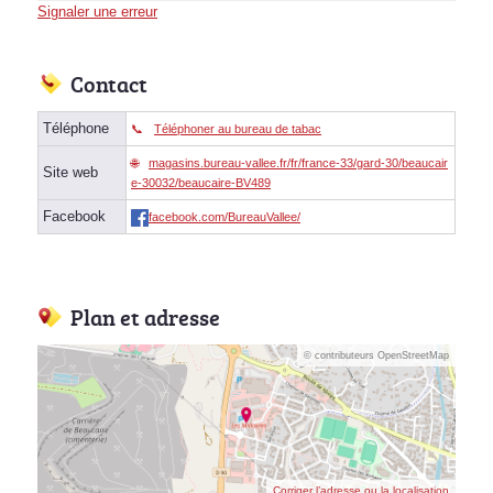
Signaler une erreur
Contact
Téléphone
Téléphoner au bureau de tabac
magasins.bureau-vallee.fr/fr/france-33/gard-30/beaucair
Site web
e-30032/beaucaire-BV489
Facebook
facebook.com/BureauVallee/
Plan et adresse
© contributeurs OpenStreetMap
Corriger l’adresse ou la localisation