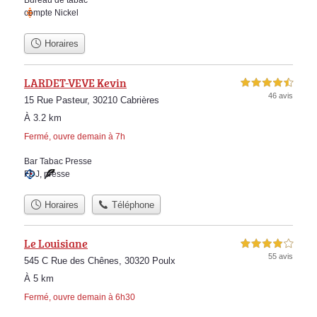
Bureau de tabac
compte Nickel
Horaires
LARDET-VEVE Kevin
4,5 étoiles sur 5
46 avis
15 Rue Pasteur, 30210 Cabrières
À 3.2 km
Fermé, ouvre demain à 7h
Bar Tabac Presse
FDJ
,
presse
Horaires
Téléphone
Le Louisiane
4,0 étoiles sur 5
55 avis
545 C Rue des Chênes, 30320 Poulx
À 5 km
Fermé, ouvre demain à 6h30