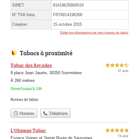
SIRET
81419635800018
N° TVA Intra.
FR76814196358
Création
15 octobre 2015
Éditer les informations de mon bureau de tabac
Tabacs à proximité
Tabac des Arcades
4,5 étoiles sur 5
37 avis
9 place Jean Jaurès, 30250 Sommières
À 260 mètres
Ouvert jusqu'à 19h
Bureau de tabac
Horaires
Téléphone
L'Olympe Tabac
5,0 étoiles sur 5
74 avis
Espace Vignes et Terroir Route de Saussines,