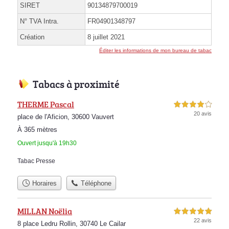
SIRET
90134879700019
N° TVA Intra.
FR04901348797
Création
8 juillet 2021
Éditer les informations de mon bureau de tabac
Tabacs à proximité
THERME Pascal
4,0 étoiles sur 5
20 avis
place de l'Aficion, 30600 Vauvert
À 365 mètres
Ouvert jusqu'à 19h30
Tabac Presse
Horaires
Téléphone
MILLAN Noëlia
5,0 étoiles sur 5
22 avis
8 place Ledru Rollin, 30740 Le Cailar