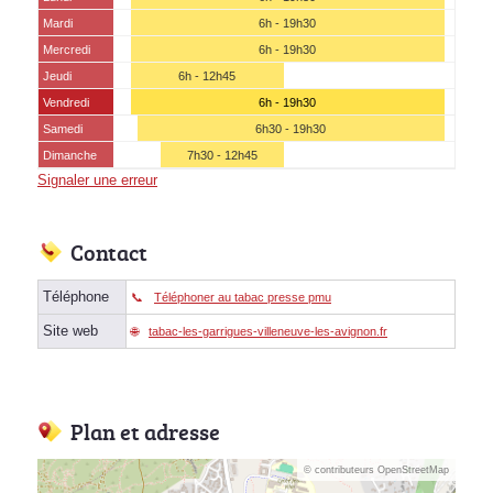
Mardi
6h - 19h30
Mercredi
6h - 19h30
Jeudi
6h - 12h45
Vendredi
6h - 19h30
Samedi
6h30 - 19h30
Dimanche
7h30 - 12h45
Signaler une erreur
Contact
Téléphone
Téléphoner au tabac presse pmu
Site web
tabac-les-garrigues-villeneuve-les-avignon.fr
Plan et adresse
© contributeurs OpenStreetMap