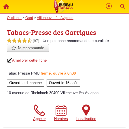
Occitanie
>
Gard
>
Villeneuve-lès-Avignon
Tabacs-Presse des Garrigues
- Une personne
recommande
ce buraliste.
4,5 étoiles sur 5
(97)
Je recommande
Améliorer cette fiche
Tabac Presse PMU
fermé, ouvre à 6h30
Ouvert le dimanche
Ouvert le 15 août
10 avenue de Rheinbach 30400 Villeneuve-lès-Avignon
Appeler
Horaires
Localisation