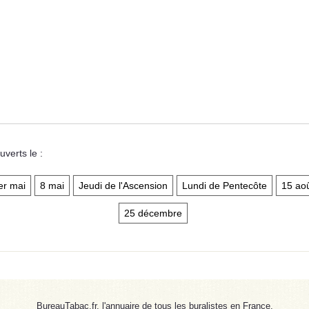
verts le :
er mai
8 mai
Jeudi de l'Ascension
Lundi de Pentecôte
15 ao
25 décembre
BureauTabac.fr, l'annuaire de tous les buralistes en France.