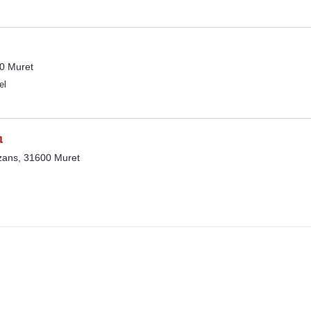
0 Muret
el
a
ans, 31600 Muret