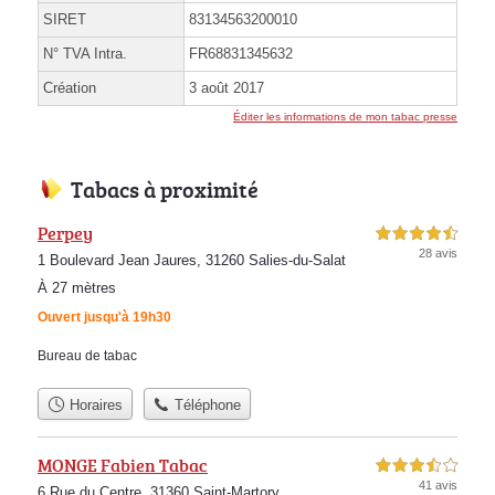
SIRET
83134563200010
N° TVA Intra.
FR68831345632
Création
3 août 2017
Éditer les informations de mon tabac presse
Tabacs à proximité
Perpey
4,5 étoiles sur 5
28 avis
1 Boulevard Jean Jaures, 31260 Salies-du-Salat
À 27 mètres
Ouvert jusqu'à 19h30
Bureau de tabac
Horaires
Téléphone
MONGE Fabien Tabac
3,5 étoiles sur 5
41 avis
6 Rue du Centre, 31360 Saint-Martory