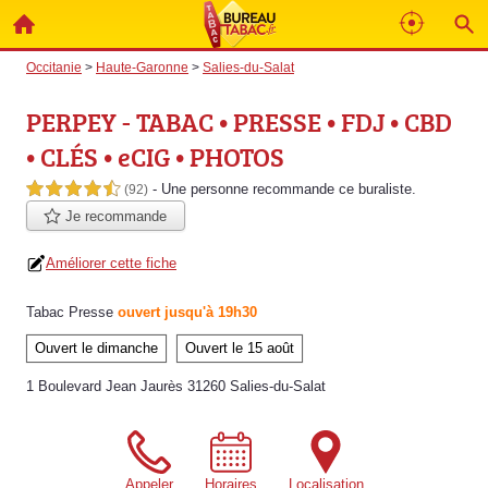
Occitanie
>
Haute-Garonne
>
Salies-du-Salat
PERPEY - TABAC • PRESSE • FDJ • CBD
• CLÉS • eCIG • PHOTOS
- Une personne
recommande
ce buraliste.
4,5 étoiles sur 5
(92)
Je recommande
Améliorer cette fiche
Tabac Presse
ouvert jusqu'à 19h30
Ouvert le dimanche
Ouvert le 15 août
1 Boulevard Jean Jaurès 31260 Salies-du-Salat
Appeler
Horaires
Localisation