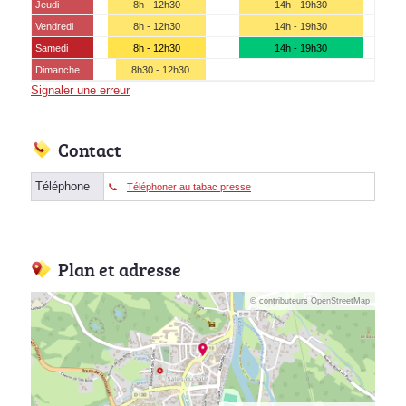
Jeudi
8h - 12h30
14h - 19h30
Vendredi
8h - 12h30
14h - 19h30
Samedi
8h - 12h30
14h - 19h30
Dimanche
8h30 - 12h30
Signaler une erreur
Contact
Téléphone
Téléphoner au tabac presse
Plan et adresse
© contributeurs OpenStreetMap